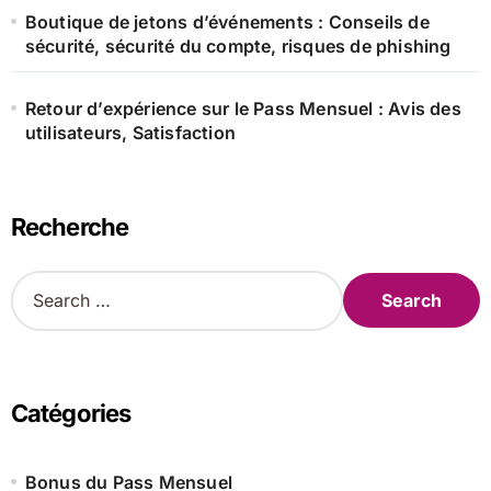
Boutique de jetons d’événements : Conseils de
sécurité, sécurité du compte, risques de phishing
Retour d’expérience sur le Pass Mensuel : Avis des
utilisateurs, Satisfaction
Recherche
S
e
a
r
c
h
Catégories
f
o
r
Bonus du Pass Mensuel