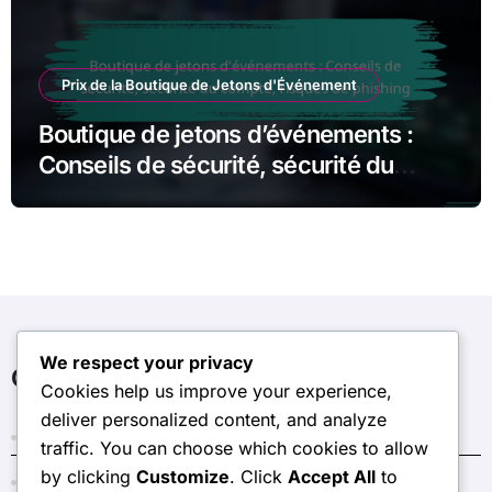
Prix de la Boutique de Jetons d'Événement
Boutique de jetons d’événements :
Conseils de sécurité, sécurité du
compte, risques de phishing
We respect your privacy
Catégories
Cookies help us improve your experience,
deliver personalized content, and analyze
Bonus du Pass Mensuel
traffic. You can choose which cookies to allow
by clicking
Customize
. Click
Accept All
to
Codes de Dark Crystal