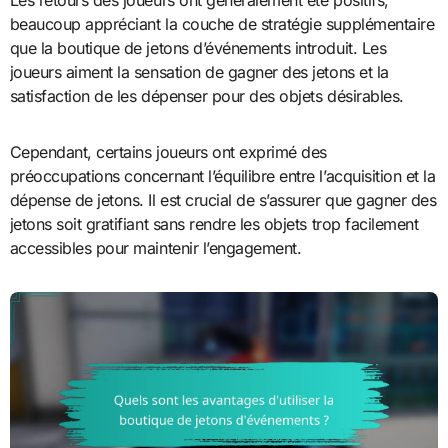
beaucoup appréciant la couche de stratégie supplémentaire
que la boutique de jetons d’événements introduit. Les
joueurs aiment la sensation de gagner des jetons et la
satisfaction de les dépenser pour des objets désirables.
Cependant, certains joueurs ont exprimé des
préoccupations concernant l’équilibre entre l’acquisition et la
dépense de jetons. Il est crucial de s’assurer que gagner des
jetons soit gratifiant sans rendre les objets trop facilement
accessibles pour maintenir l’engagement.