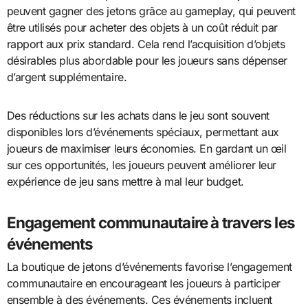
peuvent gagner des jetons grâce au gameplay, qui peuvent
être utilisés pour acheter des objets à un coût réduit par
rapport aux prix standard. Cela rend l’acquisition d’objets
désirables plus abordable pour les joueurs sans dépenser
d’argent supplémentaire.
Des réductions sur les achats dans le jeu sont souvent
disponibles lors d’événements spéciaux, permettant aux
joueurs de maximiser leurs économies. En gardant un œil
sur ces opportunités, les joueurs peuvent améliorer leur
expérience de jeu sans mettre à mal leur budget.
Engagement communautaire à travers les
événements
La boutique de jetons d’événements favorise l’engagement
communautaire en encourageant les joueurs à participer
ensemble à des événements. Ces événements incluent