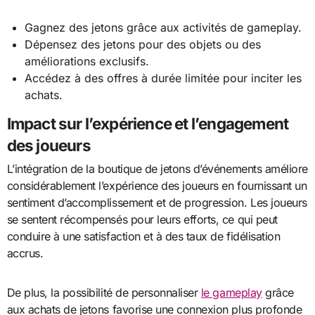
Gagnez des jetons grâce aux activités de gameplay.
Dépensez des jetons pour des objets ou des
améliorations exclusifs.
Accédez à des offres à durée limitée pour inciter les
achats.
Impact sur l’expérience et l’engagement
des joueurs
L’intégration de la boutique de jetons d’événements améliore
considérablement l’expérience des joueurs en fournissant un
sentiment d’accomplissement et de progression. Les joueurs
se sentent récompensés pour leurs efforts, ce qui peut
conduire à une satisfaction et à des taux de fidélisation
accrus.
De plus, la possibilité de personnaliser
le gameplay
grâce
aux achats de jetons favorise une connexion plus profonde