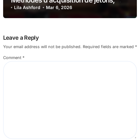
Méthodes d’acquisition de jetons,
Stratégies de gain, Efficacité
Lila Ashford
Mar 6, 2026
Leave a Reply
Your email address will not be published.
Required fields are marked
*
Comment
*