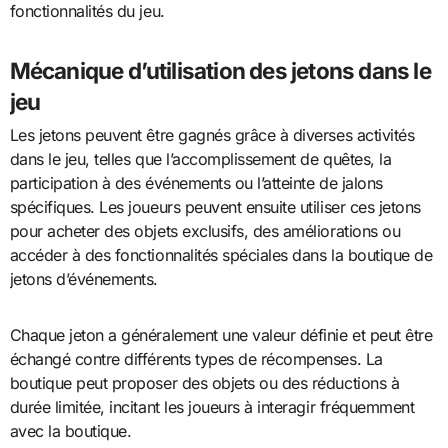
fonctionnalités du jeu.
Mécanique d’utilisation des jetons dans le
jeu
Les jetons peuvent être gagnés grâce à diverses activités
dans le jeu, telles que l’accomplissement de quêtes, la
participation à des événements ou l’atteinte de jalons
spécifiques. Les joueurs peuvent ensuite utiliser ces jetons
pour acheter des objets exclusifs, des améliorations ou
accéder à des fonctionnalités spéciales dans la boutique de
jetons d’événements.
Chaque jeton a généralement une valeur définie et peut être
échangé contre différents types de récompenses. La
boutique peut proposer des objets ou des réductions à
durée limitée, incitant les joueurs à interagir fréquemment
avec la boutique.