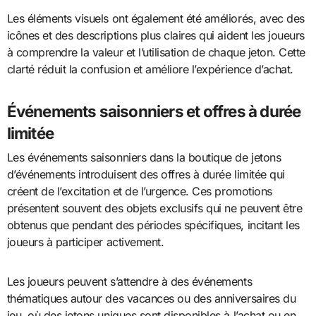
Les éléments visuels ont également été améliorés, avec des
icônes et des descriptions plus claires qui aident les joueurs
à comprendre la valeur et l’utilisation de chaque jeton. Cette
clarté réduit la confusion et améliore l’expérience d’achat.
Événements saisonniers et offres à durée
limitée
Les événements saisonniers dans la boutique de jetons
d’événements introduisent des offres à durée limitée qui
créent de l’excitation et de l’urgence. Ces promotions
présentent souvent des objets exclusifs qui ne peuvent être
obtenus que pendant des périodes spécifiques, incitant les
joueurs à participer activement.
Les joueurs peuvent s’attendre à des événements
thématiques autour des vacances ou des anniversaires du
jeu, où des jetons uniques sont disponibles à l’achat ou en