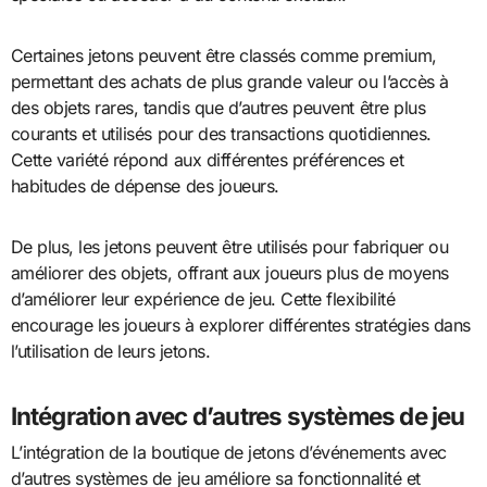
Certaines jetons peuvent être classés comme premium,
permettant des achats de plus grande valeur ou l’accès à
des objets rares, tandis que d’autres peuvent être plus
courants et utilisés pour des transactions quotidiennes.
Cette variété répond aux différentes préférences et
habitudes de dépense des joueurs.
De plus, les jetons peuvent être utilisés pour fabriquer ou
améliorer des objets, offrant aux joueurs plus de moyens
d’améliorer leur expérience de jeu. Cette flexibilité
encourage les joueurs à explorer différentes stratégies dans
l’utilisation de leurs jetons.
Intégration avec d’autres systèmes de jeu
L’intégration de la boutique de jetons d’événements avec
d’autres systèmes de jeu améliore sa fonctionnalité et