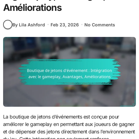
Améliorations
By Lila Ashford
Feb 23, 2026
No Comments
La boutique de jetons d’événements est conçue pour
améliorer le gameplay en permettant aux joueurs de gagner
et de dépenser des jetons directement dans l’environnement