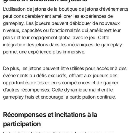
L’utilisation de jetons de la boutique de jetons d’événements
peut considérablement améliorer les expériences de
gameplay. Les joueurs peuvent débloquer de nouveaux
niveaux, capacités ou fonctionnalités qui améliorent leur
plaisir et leur engagement global avec le jeu. Cette
intégration des jetons dans les mécaniques de gameplay
permet une expérience plus immersive.
De plus, les jetons peuvent être utilisés pour accéder à des
événements ou défis exclusifs, offrant aux joueurs des
opportunités de tester leurs compétences et de gagner
d’autres récompenses. Cette dynamique maintient le
gameplay frais et encourage la participation continue.
Récompenses et incitations à la
participation