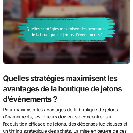
Quelles stratégies maximisent les
avantages de la boutique de jetons
d’événements ?
Pour maximiser les avantages de la boutique de jetons
d’événements, les joueurs doivent se concentrer sur
l’acquisition efficace de jetons, des dépenses judicieuses et
un timing stratégique des achats. La mise en œuvre de ces