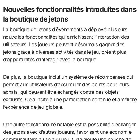
Nouvelles fonctionnalités introduites dans
la boutique de jetons
La boutique de jetons d’événements a déployé plusieurs
nouvelles fonctionnalités qui enrichissent l’interaction des
utilisateurs. Les joueurs peuvent désormais gagner des
jetons grâce à diverses activités dans le jeu, créant plus
d’opportunités d’interagir avec la boutique.
De plus, la boutique inclut un système de récompenses qui
permet aux utilisateurs d’accumuler des points pour leurs
achats, qui peuvent être échangés contre des objets
exclusifs. Cela incite à une participation continue et améliore
l’expérience de jeu globale.
Une autre fonctionnalité notable est la possibilité d’échanger
des jetons avec d’autres joueurs, favorisant une économie
communautaire au sein du jeu. Cela ajoute une couche de