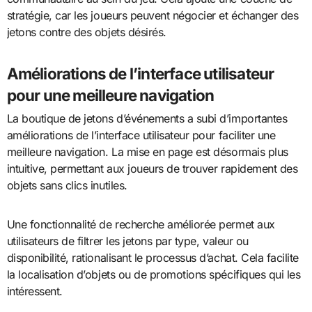
stratégie, car les joueurs peuvent négocier et échanger des
jetons contre des objets désirés.
Améliorations de l’interface utilisateur
pour une meilleure navigation
La boutique de jetons d’événements a subi d’importantes
améliorations de l’interface utilisateur pour faciliter une
meilleure navigation. La mise en page est désormais plus
intuitive, permettant aux joueurs de trouver rapidement des
objets sans clics inutiles.
Une fonctionnalité de recherche améliorée permet aux
utilisateurs de filtrer les jetons par type, valeur ou
disponibilité, rationalisant le processus d’achat. Cela facilite
la localisation d’objets ou de promotions spécifiques qui les
intéressent.